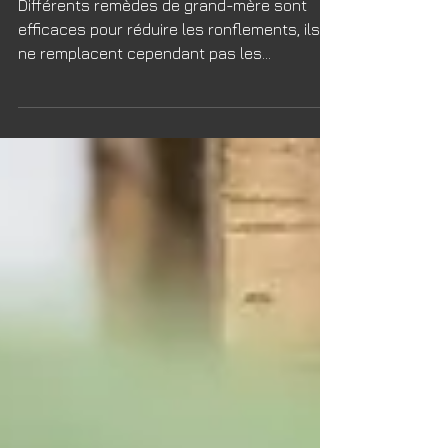
ronflements ?
Différents remèdes de grand-mère sont
efficaces pour réduire les ronflements, ils
ne remplacent cependant pas les
traitements médicamenteux