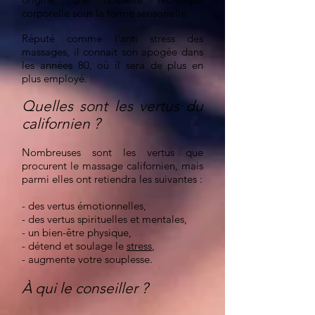
corporelle sous la forme sensorielle.
Réputé comme l'anti stress des
massages, il connait son apogée dans
les années 80, où il sera de plus en
plus employé.
Quelles sont les vertus du
californien ?
Nombreuses sont les vertus que
procurent le massage californien, mais
parmi elles ont retiendra les suivantes :
- des vertus émotionnelles,
- des vertus spirituelles et mentales,
- un bien-être physique,
- détend et soulage le
stress
,
- augmente votre souplesse.
À qui le conseiller ?