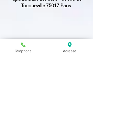
Tocqueville 75017 Paris
Le Bain des Sens
,
38 rue de Tocqueville 75017
Téléphone
Adresse
Paris
01.42.67.35.99
/
06.52.60.54.33
À PROPOS DU BAIN DES SENS
Bienvenue au
Bain des Sens
, institut de
bien-être à Paris 17,
où chaque détail est
pensé pour offrir détente, confort et
sérénité.
Dans une ambiance élégante
et
apaisante, notre équipe de praticiennes
professionnelles vous accueille avec
bienveillance et personnalise chaque soin
selon vos besoins.
Nous proposons une sélection de