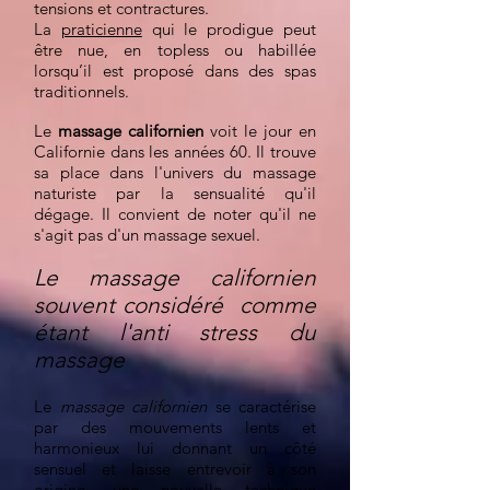
tensions et contractures.
La
praticienne
qui le prodigue peut
être nue, en topless ou habillée
lorsqu’il est proposé dans des spas
traditionnels.
Le
massage californien
voit le jour en
Californie dans les années 60. Il trouve
sa place dans l'univers du massage
naturiste par la sensualité qu'il
dégage. Il convient de noter qu'il ne
s'agit pas d'un massage sexuel.
Le massage californien
souvent considéré comme
étant l'anti stress du
massage
Le
massage californien
se caractérise
par des mouvements lents et
harmonieux lui donnant un côté
sensuel et laisse entrevoir à son
origine, une nouvelle technique