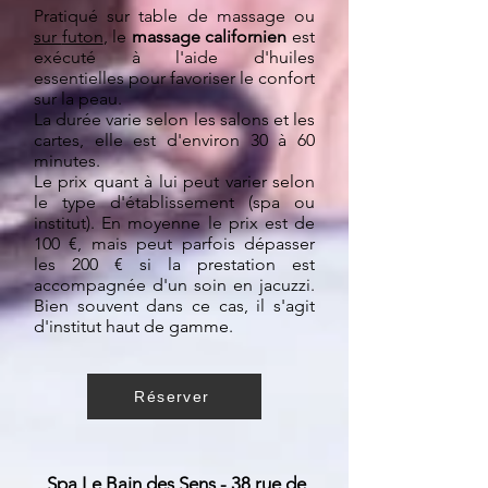
Pratiqué sur table de massage ou
sur
futon
, le
massage californien
est
exécuté à l'aide d'huiles
essentielles pour favoriser le confort
sur la peau.
La durée varie selon les salons et les
cartes, elle est d'environ 30 à 60
minutes.
Le prix quant à lui peut varier selon
le type d'établissement (spa ou
institut). En moyenne le prix est de
100 €, mais peut parfois dépasser
les 200 € si la prestation est
accompagnée d'un soin en jacuzzi.
Bien souvent dans ce cas, il s'agit
d'institut haut de gamme.
Réserver
Spa Le Bain des Sens - 38 rue de