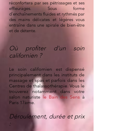
réconfortera par ses pétrissages et ses
effleurages. Sous forme
d'enchaînements fluides et rythmés par
des mains délicates et légères vous
entraîne dans une spirale de bien-être
et de détente.
Où profiter d'un soin
californien ?
Le soin californien est dispensé
principalement dans les instituts de
massage et spas et parfois dans les
Centres de thalassothérapie. Vous le
trouverez notamment dans
votre
salon naturiste
le Bain des Sens
à
Paris 17ème
.
Déroulement, durée et prix
: