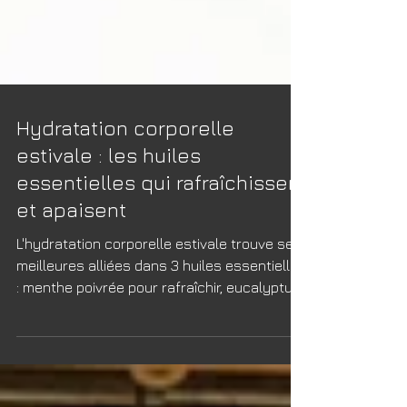
Hydratation corporelle
estivale : les huiles
essentielles qui rafraîchissent
et apaisent
L'hydratation corporelle estivale trouve ses
meilleures alliées dans 3 huiles essentielles
: menthe poivrée pour rafraîchir, eucalyptus
pour purifier et lavande pour réparer. Guide
complet avec dosages, applications et
précautions pour protéger votre peau des
agressions solaires et de la chaleur. Routine