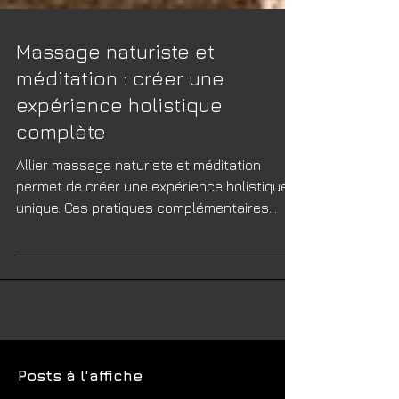
Massage naturiste et
méditation : créer une
expérience holistique
complète
Allier massage naturiste et méditation
permet de créer une expérience holistique
unique. Ces pratiques complémentaires
favorisent relaxation profonde, équilibre
énergétique et bien-être mental. En
associant toucher thérapeutique et pleine
conscience, on amplifie leurs bienfaits pour
un lâcher-prise total. Découvrez comment
harmoniser ces techniques pour une