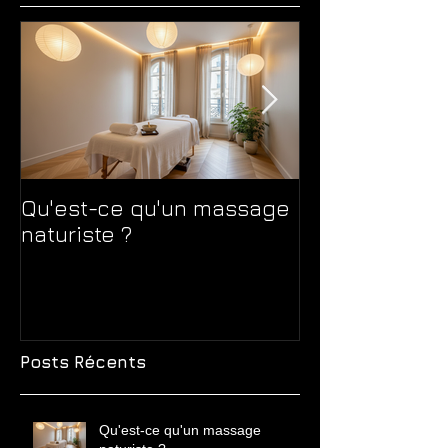
approche globale du bien-être.
Posts à l'affiche
Qu'est-ce qu'un massage
Massage natur
naturiste ?
massage sens
différences 
avant de choi
Posts Récents