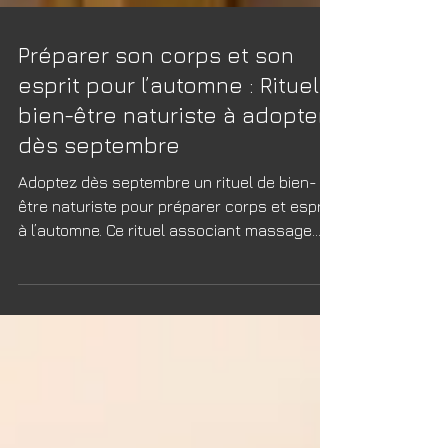
Préparer son corps et son
esprit pour l’automne : Rituel
bien-être naturiste à adopter
dès septembre
Adoptez dès septembre un rituel de bien-
être naturiste pour préparer corps et esprit
à l’automne. Ce rituel associant massage
naturiste, alimentation de saison, exercices
doux, infusions et méditation renforce vos
défenses naturelles, améliore votre énergie
et apaise votre esprit. À Paris, choisissez un
institut spécialisé pour une expérience
personnalisée, respectant le rythme de la
saison. Offrez-vous cette pause