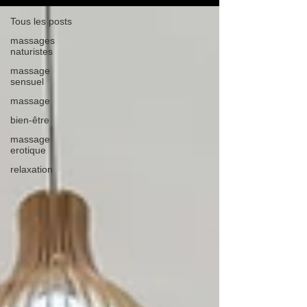
Tous les posts
massages
naturistes
massage
sensuel
massage
bien-être
massage
erotique
relaxation