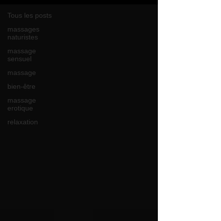
Tous les posts
massages
naturistes
massage
sensuel
massage
bien-être
massage
erotique
relaxation