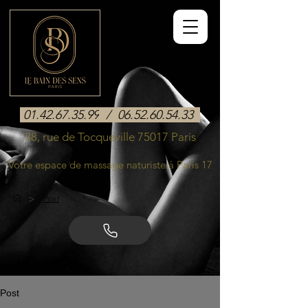
01.42.67.35.99
/
06.52.60.54.33
38, rue de Tocqueville 75017 Paris
Votre espace de massage naturiste à Paris 17
>
Post
Post