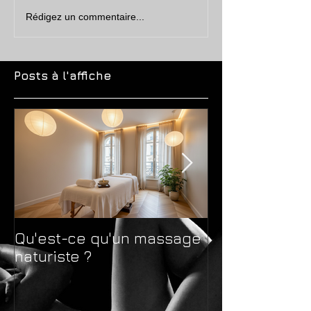
Rédigez un commentaire...
Posts à l'affiche
Qu'est-ce qu'un massage
Massage natur
naturiste ?
massage sens
différences 
avant de choi