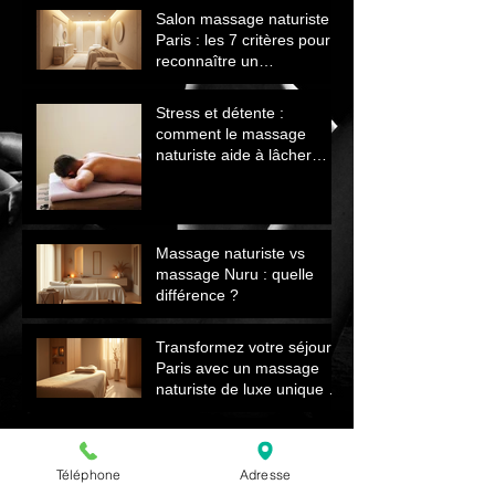
Salon massage naturiste
Paris : les 7 critères pour
reconnaître un
établissement sérieux
Stress et détente :
comment le massage
naturiste aide à lâcher
prise et retrouver le calme
Massage naturiste vs
massage Nuru : quelle
différence ?
Transformez votre séjour à
Paris avec un massage
naturiste de luxe unique et
relaxant
Le massage naturiste et la
peau après l’hiver
Téléphone
Adresse