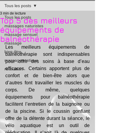
Tous les posts
3 min de lecture
Tous les posts
Top 5 des meilleurs
massages naturistes
équipements de
massage sensuel
balnéothérapie
massage
Les meilleurs équipements de 
bien-être
balnéothérapie sont indispensables 
massage erotique
pour offrir des soins à base d’eau 
efficaces. Certains apportent plus de 
relaxation
confort et de bien-être alors que 
d’autres font travailler les muscles du 
corps. De même, quelques 
équipements pour balnéothérapie 
facilitent l’entretien de la baignoire ou 
de la piscine. Si le coussin gonflant 
offre de la détente durant la séance, le 
vélo aquatique est un outil de 
rééducation. Il s’agit là de quelques 