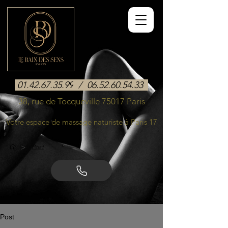
01.42.67.35.99
/
06.52.60.54.33
38, rue de Tocqueville 75017 Paris
Votre espace de massage naturiste à Paris 17
>
Post
Post