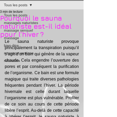
Tous les posts
3 min de lecture
Tous les posts
Pourquoi le sauna
massages naturistes
naturiste est-il idéal
massage sensuel
pour l’hiver ?
massage
Le sauna naturiste provoque 
bien-être
principalement la transpiration puisqu’il 
massage erotique
s’agit d’un bain qui génère de la vapeur 
chaude. Cela engendre l’ouverture des 
relaxation
pores et par conséquent la purification 
de l’organisme. Ce bain est une formule 
magique qui traite diverses pathologies 
fréquentes pendant l’hiver. La période 
hivernale est celle durant laquelle 
l’organisme est plus vulnérable. Profiter 
de ce soin au cours de cette période 
libère l’esprit. Au-delà de cette capacité 
à libérer l’esprit, le sauna naturiste à 