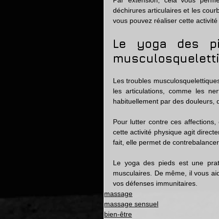
Par extension, cela vous permet
déchirures articulaires et les cour
vous pouvez réaliser cette activité
Le yoga des pie
musculosquelett
Les troubles musculosquelettiques
les articulations, comme les ner
habituellement par des douleurs, d
Pour lutter contre ces affections
cette activité physique agit direct
fait, elle permet de contrebalance
Le yoga des pieds est une prati
musculaires. De même, il vous aide
vos défenses immunitaires. 
massage
massage sensuel
bien-être