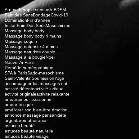
Aromathérapie sensuelle
BDSM
Bain des Sens
Bondage
Covid-19
Domination
Fin d'année
Intitut Bain Des Sens
Masochisme
Massage body body
Massage body body 4 mains
Massage coquin
Massage naturiste 4 mains
Massage naturiste couple
Massage à la bougie
Noel
Nouvel An
Paris
Remède homéopathique
SPA à Paris
Sado-masochisme
Saint-Valentin
Soumission
Yoga
accompagner les massages naturistes
activité détente
activité ludique
activité originale
activité relaxante
amour
amour passionnel
amour toxique
améliorer son bien-être émotionnel
annonce massage paris
anxiété
argent
aromathérapie
astuces beauté
astuces beauté naturelle
astuces beauté visage