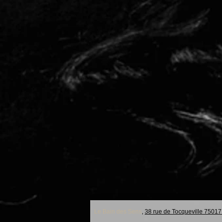
Le Bain des Sens
,
38 rue de Tocqueville 75017