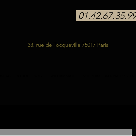
01.42.67.35.9
38, rue de Tocqueville 75017 Paris
SSAGE EROTIQUE PARIS
SPA HAMMAM
NOS MASSEUSES NATURISTES
stes
massage sensuel
massage
bien-être