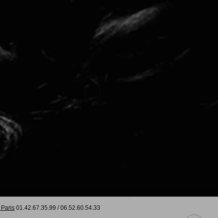
 Paris
01.42.67.35.99
/
06.52.60.54.33