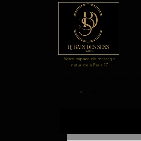
Votre espace de massage
naturiste à Paris 17
ACCUEIL
MASSAGES NATURISTES
MA
>
Post
Tous les posts
massages naturi