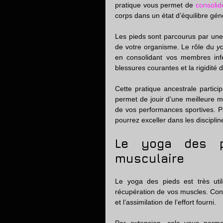
pratique vous permet de 
consolid
corps dans un état d’équilibre gén
Les pieds sont parcourus par une m
de votre organisme. Le rôle du 
y
en consolidant vos membres infé
blessures courantes et la rigidité 
Cette pratique ancestrale partici
permet de jouir d’une meilleure m
de vos performances sportives. P
pourrez exceller dans les discipli
Le yoga des pi
musculaire
Le yoga des pieds est très util
récupération de vos muscles. Conc
et l’assimilation de l’effort fourni.