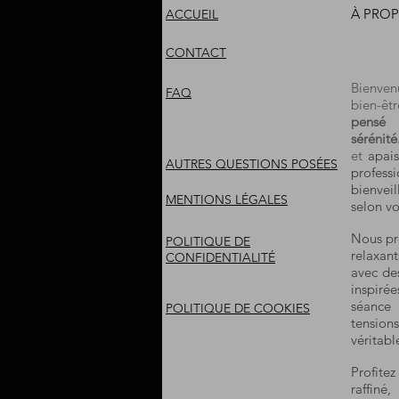
À PROP
ACCUEIL
CONTACT
Bienve
FAQ
bien-êtr
pensé 
sérénité
et
apais
AUTRES QUESTIONS POSÉES
profes
bienvei
MENTIONS LÉGALES
selon vo
Nous pr
POLITIQUE DE
relaxan
CONFIDENTIALITÉ
avec des
inspiré
séance
POLITIQUE DE COOKIES
tension
véritab
Profite
raffiné