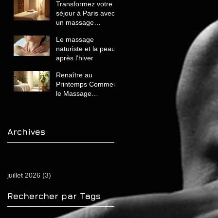
Transformez votre
séjour à Paris avec
un massage
naturiste de luxe
Le massage
unique et relaxant
naturiste et la peau
après l’hiver
Renaître au
Printemps Comment
le Massage
Naturiste Revitalise
Votre Corps et
Énergie
Archives
juillet 2026
(3)
3 posts
Rechercher par Tags