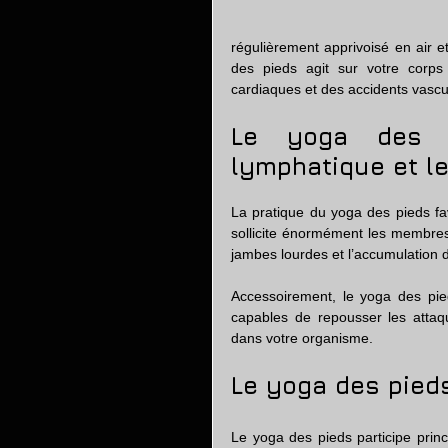
régulièrement apprivoisé en air et
des pieds agit sur votre corps 
cardiaques et des accidents vascu
Le yoga des pi
lymphatique et l
La pratique du yoga des pieds fav
sollicite énormément les membres
jambes lourdes et l’accumulation 
Accessoirement, le yoga des pie
capables de repousser les attaq
dans votre organisme.
Le yoga des pieds
Le yoga des pieds participe prin