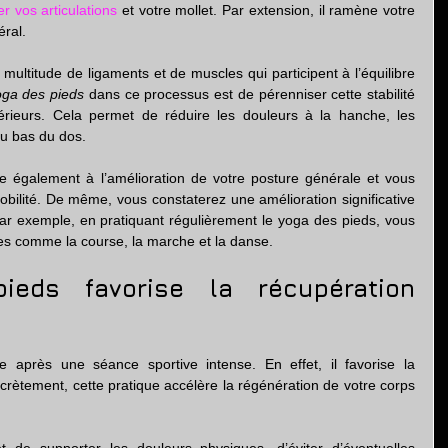
er vos articulations
 et votre mollet. Par extension, il ramène votre 
éral.
ultitude de ligaments et de muscles qui participent à l’équilibre 
oga des pieds 
dans ce processus est de pérenniser cette stabilité 
rieurs. Cela permet de réduire les douleurs à la hanche, les 
du bas du dos.
pe également à l’amélioration de votre posture générale et vous 
obilité. De même, vous constaterez une amélioration significative 
ar exemple, en pratiquant régulièrement le yoga des pieds, vous 
nes comme la course, la marche et la danse.
eds favorise la récupération 
e après une séance sportive intense. En effet, il favorise la 
rètement, cette pratique accélère la régénération de votre corps 