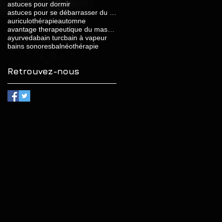
astuces pour dormir
astuces pour se débarrasser du stress
auriculothérapie
automne
avantage therapeutique du massage relaxant
ayurveda
bain turc
bain à vapeur
bains sonores
balnéothérapie
Retrouvez-nous