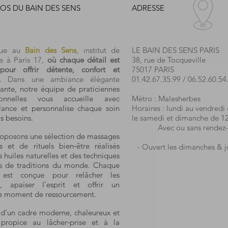
OS DU BAIN DES SENS
ADRESSE
nue au
Bain des Sens
, institut de
LE BAIN DES SENS PARIS
e à Paris 17,
où chaque détail est
38, rue de Tocqueville
pour offrir détente, confort et
75017 PARIS
.
Dans une ambiance élégante
01.42.67.35.99
/
06.52.60.54
ante, notre équipe de praticiennes
sionnelles vous accueille avec
Métro : Malesherbes
llance et personnalise chaque soin
Horaires : lundi au vendredi
s besoins.
le samedi et dimanche de 1
Avec ou sans rendez-
oposons une sélection de massages
ts et de rituels bien‑être réalisés
- Ouvert les dimanches & jo
 huiles naturelles et des techniques
es de traditions du monde. Chaque
 est conçue pour relâcher les
s, apaiser l’esprit et offrir un
le moment de ressourcement.
z d’un cadre moderne, chaleureux et
, propice au lâcher‑prise et à la