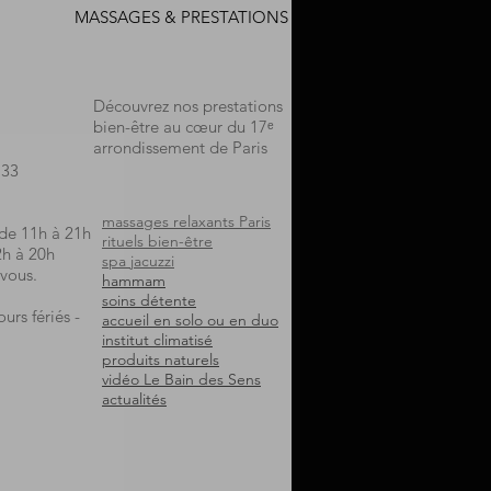
MASSAGES & PRESTATIONS
Découvrez nos prestations
bien-être au cœur du 17ᵉ
arrondissement de Paris
.33
massages relaxants Paris
 de 11h à 21h
rituels bien-être
2h à 20h
spa jacuzzi
vous.
hammam
soins détente
urs fériés -
accueil en solo ou en duo
institut climatisé
produits naturels
vidéo Le Bain des Sens
actualités