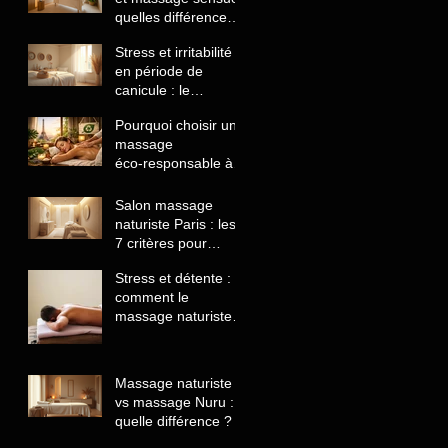
quelles différences
comprendre avant
Stress et irritabilité
de choisir
en période de
canicule : le
massage naturiste
Pourquoi choisir un
comme solution
massage
naturelle
éco‑responsable à
Paris
Salon massage
naturiste Paris : les
7 critères pour
reconnaître un
Stress et détente :
établissement
comment le
sérieux
massage naturiste
aide à lâcher prise
et retrouver le calme
Massage naturiste
vs massage Nuru :
quelle différence ?