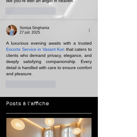
like you're with an angel in heaven.
J'aime
Répondre
Soniya Singhania
27 juil. 2025
A luxurious evening awaits with a trusted 
Escorts Service in Vasant Kun
 that caters to 
clients who demand privacy, elegance, and 
deeply satisfying companionship. Every 
detail is handled with care to ensure comfort 
and pleasure.
J'aime
Répondre
Posts à l'affiche