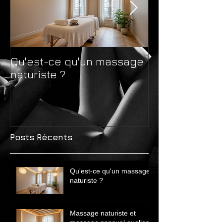
Qu'est-ce qu'un massage
Massage natur
naturiste ?
massage sens
différences 
avant de choi
Posts Récents
Qu'est-ce qu'un massage
naturiste ?
Massage naturiste et