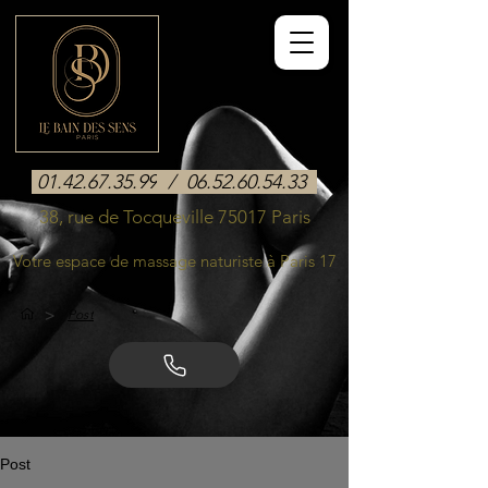
01.42.67.35.99
/
06.52.60.54.33
38, rue de Tocqueville 75017 Paris
Votre espace de massage naturiste à Paris 17
>
Post
Post