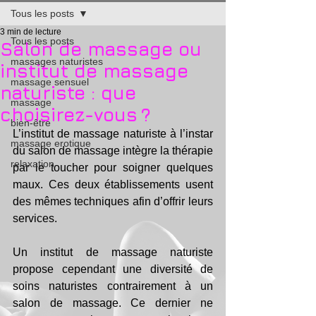
Tous les posts
3 min de lecture
Tous les posts
Salon de massage ou
massages naturistes
institut de massage
massage sensuel
naturiste : que
massage
choisirez-vous ?
bien-être
L’institut de massage naturiste à l’instar 
massage erotique
du salon de massage intègre la thérapie 
relaxation
par le toucher pour soigner quelques 
maux. Ces deux établissements usent 
des mêmes techniques afin d’offrir leurs 
services.
Un institut de massage naturiste 
propose cependant une diversité de 
soins naturistes contrairement à un 
salon de massage. Ce dernier ne 