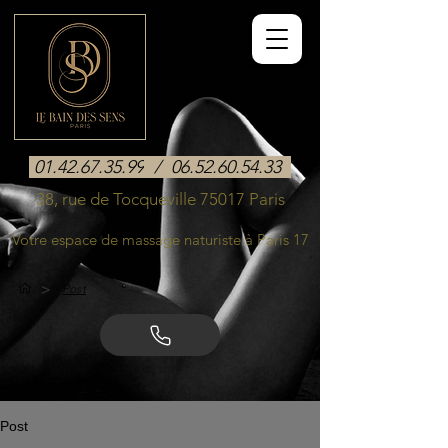
01.42.67.35.99
/
06.52.60.54.33
38, rue de Tocqueville 75017 Paris
Votre espace de massage naturiste à Paris 17
>
Post
Post