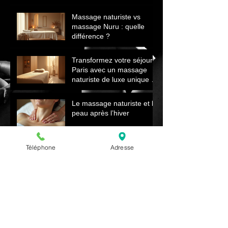
Massage naturiste vs
massage Nuru : quelle
différence ?
Transformez votre séjour à
Paris avec un massage
naturiste de luxe unique et
relaxant
Le massage naturiste et la
peau après l’hiver
Renaître au Printemps
Téléphone
Adresse
Comment le Massage
Naturiste Revitalise Votre
Corps et Énergie
Archives
juillet 2026
(3)
3 posts