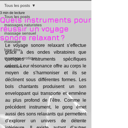
Tous les posts
3 min de lecture
Tous les posts
Quels instruments pour
massages naturistes
réussir un voyage
massage sensuel
sonore relaxant ?
massage
Le voyage sonore relaxant s’effectue 
bien-être
grâce à des ondes vibratoires que 
massage erotique
quelques instruments spécifiques 
créent. Leur résonance offre au corps le 
relaxation
moyen de s’harmoniser et ils se 
déclinent sous différentes formes. Les 
bols chantants produisent un son 
enveloppant qui transporte et emmène 
au plus profond de l’être. Comme le 
précédent instrument, le gong émet 
aussi des sons relaxants qui permettent 
d’explorer un univers de détente 
intérieure. Il existe autant d’autres 