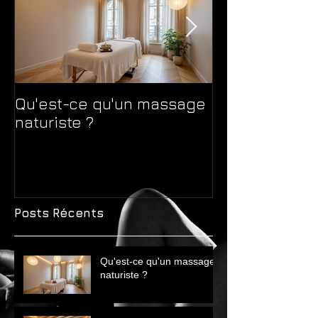
Qu'est-ce qu'un massage
Massage natur
naturiste ?
massage sens
différences 
avant de choi
Posts Récents
Qu'est-ce qu'un massage
naturiste ?