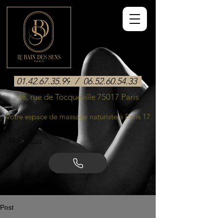
01.42.67.35.99
/
06.52.60.54.33
38, rue de Tocqueville 75017 Paris
Votre espace de massage naturiste à Paris 17
>
Post
Post