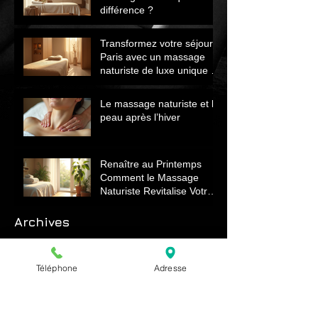
différence ?
Transformez votre séjour à
Paris avec un massage
naturiste de luxe unique et
relaxant
Le massage naturiste et la
peau après l’hiver
Renaître au Printemps
Comment le Massage
Naturiste Revitalise Votre
Corps et Énergie
Archives
juillet 2026
(3)
3 posts
Téléphone
Adresse
Rechercher par Tags