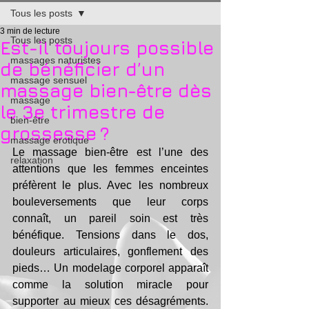
Tous les posts
3 min de lecture
Tous les posts
Est-il toujours possible
massages naturistes
de bénéficier d’un
massage sensuel
massage bien-être dès
massage
le 3e trimestre de
bien-être
grossesse ?
massage erotique
Le massage bien-être est l’une des 
relaxation
attentions que les femmes enceintes 
préfèrent le plus. Avec les nombreux 
bouleversements que leur corps 
connaît, un pareil soin est très 
bénéfique. Tensions dans le dos, 
douleurs articulaires, gonflement des 
pieds… Un modelage corporel apparaît 
comme la solution miracle pour 
supporter au mieux ces désagréments. 