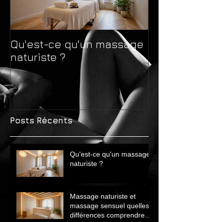
Qu'est-ce qu'un massage
Massage natur
naturiste ?
massage sens
différences 
avant de choi
Posts Récents
Qu'est-ce qu'un massage
naturiste ?
Massage naturiste et
massage sensuel quelles
différences comprendre