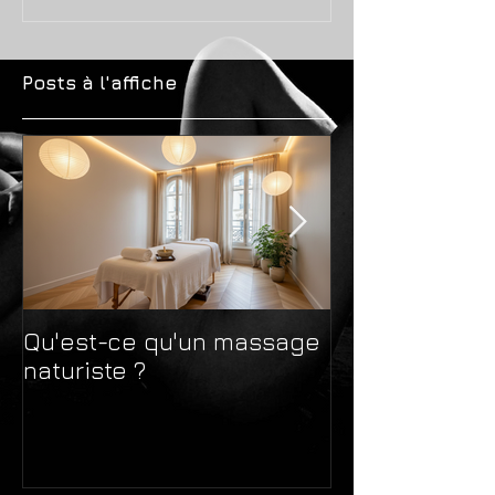
Posts à l'affiche
Qu'est-ce qu'un massage
Massage natur
naturiste ?
massage sens
différences 
avant de choi