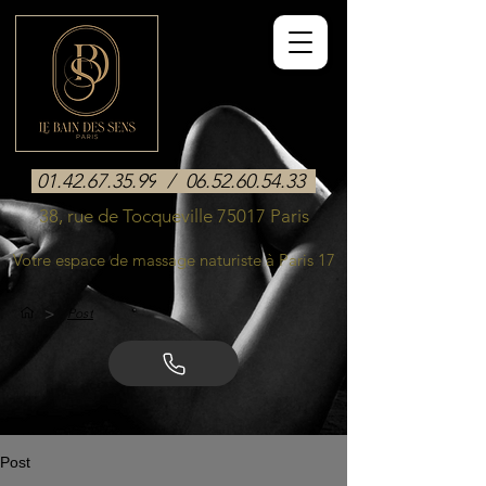
01.42.67.35.99
/
06.52.60.54.33
38, rue de Tocqueville 75017 Paris
Votre espace de massage naturiste à Paris 17
>
Post
Post