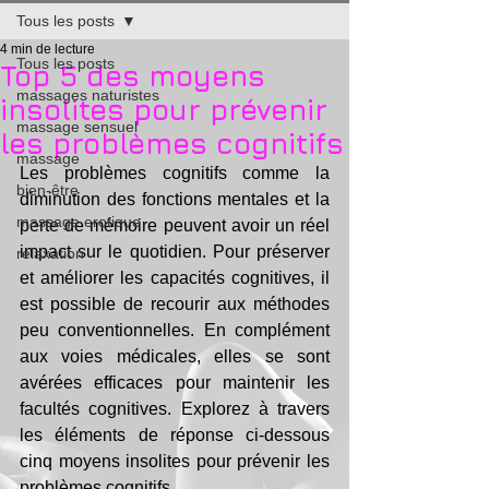
Tous les posts
4 min de lecture
Tous les posts
Top 5 des moyens
massages naturistes
insolites pour prévenir
massage sensuel
les problèmes cognitifs
massage
Les problèmes cognitifs comme la 
bien-être
diminution des fonctions mentales et la 
massage erotique
perte de mémoire peuvent avoir un réel 
impact sur le quotidien. Pour préserver 
relaxation
et améliorer les capacités cognitives, il 
est possible de recourir aux méthodes 
peu conventionnelles. En complément 
aux voies médicales, elles se sont 
avérées efficaces pour maintenir les 
facultés cognitives. Explorez à travers 
les éléments de réponse ci-dessous 
cinq moyens insolites pour prévenir les 
problèmes cognitifs.