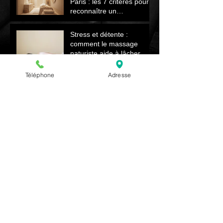
Paris : les 7 critères pour
reconnaître un
établissement sérieux
Stress et détente :
comment le massage
naturiste aide à lâcher
prise et retrouver le calme
Téléphone
Adresse
Massage naturiste vs
massage Nuru : quelle
différence ?
Transformez votre séjour à
Paris avec un massage
naturiste de luxe unique et
relaxant
Le massage naturiste et la
peau après l’hiver