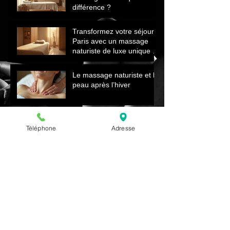
différence ?
Transformez votre séjour à
Paris avec un massage
naturiste de luxe unique et
relaxant
Le massage naturiste et la
peau après l’hiver
Renaître au Printemps
Téléphone
Adresse
Comment le Massage
Naturiste Revitalise Votre
Corps et Énergie
Archives
juillet 2026
(3)
3 posts
Rechercher par Tags