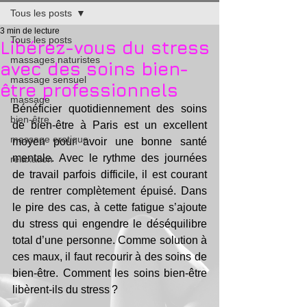
Tous les posts
3 min de lecture
Tous les posts
Libérez-vous du stress
massages naturistes
avec des soins bien-
massage sensuel
être professionnels
massage
Bénéficier quotidiennement des soins 
bien-être
de bien-être à Paris est un excellent 
massage erotique
moyen pour avoir une bonne santé 
mentale. Avec le rythme des journées 
relaxation
de travail parfois difficile, il est courant 
de rentrer complètement épuisé. Dans 
le pire des cas, à cette fatigue s’ajoute 
du stress qui engendre le déséquilibre 
total d’une personne. Comme solution à 
ces maux, il faut recourir à des soins de 
bien-être. Comment les soins bien-être 
libèrent-ils du stress ?