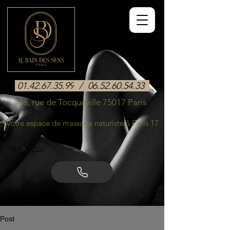
01.42.67.35.99
/
06.52.60.54.33
38, rue de Tocqueville 75017 Paris
Votre espace de massage naturiste à Paris 17
>
Post
Post