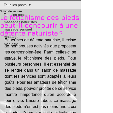
Tous les posts
3 min de lecture
Tous les posts
Le fétichisme des pieds
massages naturistes
peut-il concourir à une
massage sensuel
détente naturiste ?
massage
En termes de détente naturiste, il existe 
bien-être
de nombreuses activités que proposent 
massage erotique
les centres bien-être. Parmi celles-ci se 
trouve le fétichisme des pieds. Pour 
relaxation
plusieurs personnes, il est essentiel de 
se rendre dans un salon de massage 
dont les services sont adaptés à leurs 
goûts. Pour les amateurs de fétichisme 
des pieds, pouvoir profiter de ce service 
montre l’importance qu’on accorde à 
leur envie. Encore tabou, ce massage 
des pieds n’en est pas moins une croix 
à porter. Zoom sur cette activité peu 