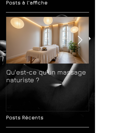
Posts à l'affiche
Qu'est-ce qu'un massage
Massage natur
naturiste ?
massage sens
différences 
avant de choi
Posts Récents