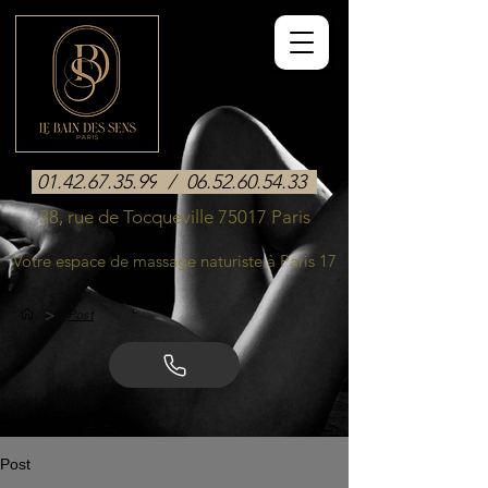
01.42.67.35.99
/
06.52.60.54.33
38, rue de Tocqueville 75017 Paris
Votre espace de massage naturiste à Paris 17
>
Post
Post