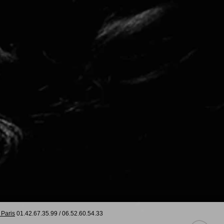
 Paris
01.42.67.35.99
/
06.52.60.54.33