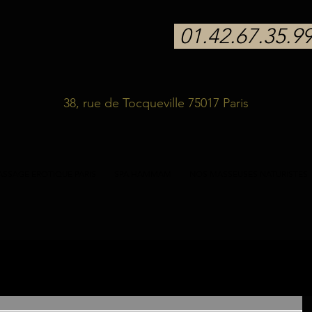
01.42.67.35.9
38, rue de Tocqueville 75017 Paris
SSAGE EROTIQUE PARIS
SPA HAMMAM
NOS MASSEUSES NATURISTES
stes
massage sensuel
massage
bien-être