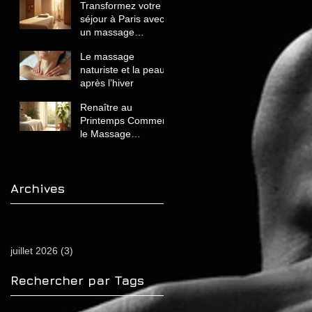
Transformez votre
séjour à Paris avec
un massage
naturiste de luxe
Le massage
unique et relaxant
naturiste et la peau
après l’hiver
Renaître au
Printemps Comment
le Massage
Naturiste Revitalise
Votre Corps et
Énergie
Archives
juillet 2026
(3)
3 posts
Rechercher par Tags