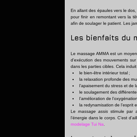
En allant des épaules vers le dos, 
pour finir en remontant vers la têt
afin de soulager le patient. Les j
Les bienfaits du
Le massage AMMA est un moyen ef
d’exécution des mouvements sur 
dans les parties cibles. Cela indui
le bien-être intérieur total ;
la relaxation profonde des mu
l’apaisement du stress et de la
le soulagement des différente
l’amélioration de l’oxygénatio
la redynamisation de l’esprit 
Le 
massage assis
 stimule par a
l’énergie dans le corps. C’est d’a
modelage Tui Na
.