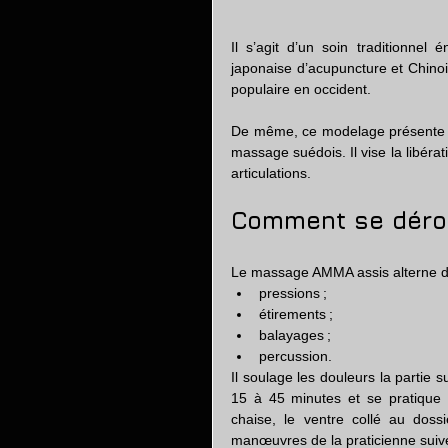
Il s’agit d’un soin traditionnel 
japonaise d’acupuncture et Chinoi
populaire en occident. 
De même, ce modelage présente qu
massage suédois. Il vise la libérat
articulations.
Comment se dérou
Le massage AMMA assis alterne di
pressions ;
étirements ;
balayages ;
percussion.
Il soulage les douleurs la partie 
15 à 45 minutes et se pratique s
chaise, le ventre collé au doss
manœuvres de la praticienne suiv