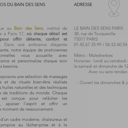
OS DU BAIN DES SENS
ADRESSE
nue au
Bain des Sens
, institut de
LE BAIN DES SENS PARIS
e à Paris 17,
où chaque détail est
38, rue de Tocqueville
pour offrir détente, confort et
75017 PARIS
.
Dans une ambiance élégante
01.42.67.35.99
/
06.52.60.54
ante, notre équipe de praticiennes
sionnelles vous accueille avec
Métro : Malesherbes
llance et personnalise chaque soin
Horaires : lundi au vendredi
s besoins.
le samedi et dimanche de 1
Avec ou sans rendez-
oposons une sélection de massages
ts et de rituels bien‑être réalisés
- Ouvert les dimanches & jo
 huiles naturelles et des techniques
es de traditions du monde. Chaque
 est conçue pour relâcher les
s, apaiser l’esprit et offrir un
le moment de ressourcement.
z d’un cadre moderne, chaleureux et
, propice au lâcher‑prise et à la