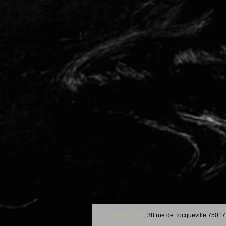
Le Bain des Sens
,
38 rue de Tocqueville 75017