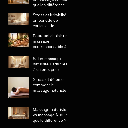
quelles différences
comprendre avant
Stress et irritabilité
de choisir
en période de
canicule : le
massage naturiste
Pourquoi choisir un
comme solution
massage
naturelle
éco‑responsable à
Paris
Salon massage
naturiste Paris : les
7 critères pour
reconnaître un
Stress et détente :
établissement
comment le
sérieux
massage naturiste
aide à lâcher prise
et retrouver le calme
Massage naturiste
vs massage Nuru :
quelle différence ?