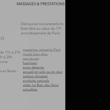
MASSAGES & PRESTATIONS
Découvrez nos prestations
bien-être au cœur du 17ᵉ
arrondissement de Paris
.33
massages relaxants Paris
 de 11h à 21h
rituels bien-être
2h à 20h
spa jacuzzi
vous.
hammam
soins détente
urs fériés -
accueil en solo ou en duo
institut climatisé
produits naturels
vidéo Le Bain des Sens
actualités