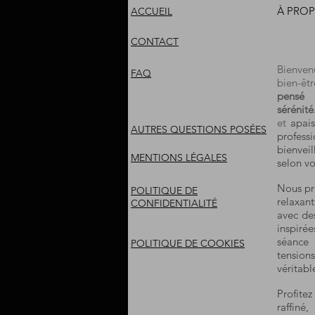
À PROP
ACCUEIL
CONTACT
Bienve
FAQ
bien-êtr
pensé 
sérénité
et
apais
AUTRES QUESTIONS POSÉES
profes
bienvei
MENTIONS LÉGALES
selon vo
Nous pr
POLITIQUE DE
relaxan
CONFIDENTIALITÉ
avec des
inspiré
séance
POLITIQUE DE COOKIES
tension
véritab
Profite
raffiné