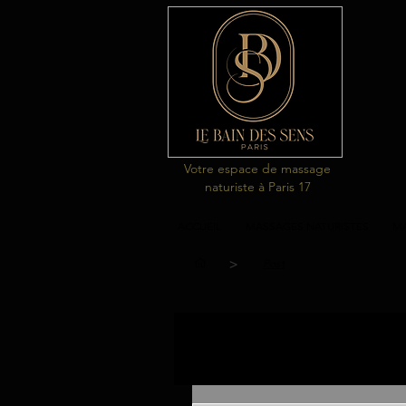
Votre espace de massage
naturiste à Paris 17
ACCUEIL
MASSAGES NATURISTES
MA
>
Post
Tous les posts
massages naturi