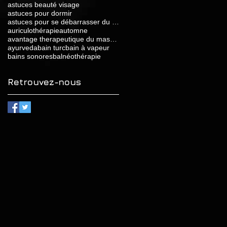
astuces beauté visage
astuces pour dormir
astuces pour se débarrasser du stress
auriculothérapie
automne
avantage therapeutique du massage relaxant
ayurveda
bain turc
bain à vapeur
bains sonores
balnéothérapie
Retrouvez-nous