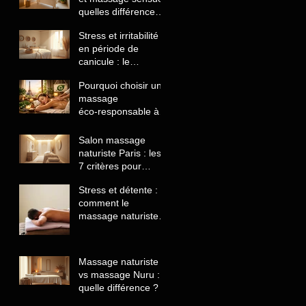
quelles différences
comprendre avant
Stress et irritabilité
de choisir
en période de
canicule : le
massage naturiste
Pourquoi choisir un
comme solution
massage
naturelle
éco‑responsable à
Paris
Salon massage
naturiste Paris : les
7 critères pour
reconnaître un
Stress et détente :
établissement
comment le
sérieux
massage naturiste
aide à lâcher prise
et retrouver le calme
Massage naturiste
vs massage Nuru :
quelle différence ?