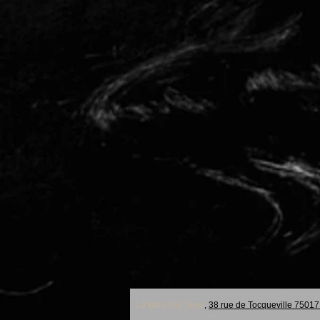
Le Bain des Sens
,
38 rue de Tocqueville 75017