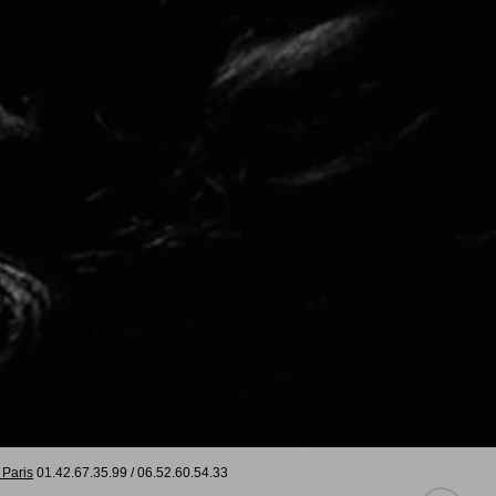
 Paris
01.42.67.35.99
/
06.52.60.54.33