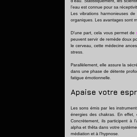
d’eau. Statistiquement, les scien
l’eau est connue pour sa réceptivi
Les vibrations harmonieuses de 
organiques. Les avantages sont mu
D’une part, cela vous permet de 
peuvent servir de remède doux pour
le cerveau, cette médecine ancest
stress.
Parallèlement, elle assure la sécré
dans une phase de détente profond
fatigue émotionnelle.
Apaise votre espri
Les sons émis par les instruments
énergies des chakras. En effet, 
Concrètement, ils participent à l
alpha et thêta dans votre système
médiation et à l’hypnose.