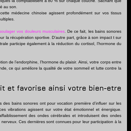
tifiques la comptabilisent à 80 % sur chaque couche. Sachant que 
té au son.
cette médecine chinoise agissent profondément sur vos tissus 
ltiples.
soulager vos douleurs musculaires
. De ce fait, les bains sonores 
 la récupération sportive. D’autre part, grâce à son impact t sur 
rale participe également à la réduction du cortisol, l’hormone du 
tion de l’endorphine, l’hormone du plaisir. Ainsi, votre corps entre 
e, ce qui améliore la qualité de votre sommeil et lutte contre la 
t et favorise ainsi votre bien-etre
 des bains sonores ont pour vocation première d’influer sur les 
ces vibrations agissent sur votre état émotionnel et énergique. 
’affaiblissement des ondes cérébrales et introduisent des ondes 
 nerveux. Ces dernières sont connues pour leur participation à la 