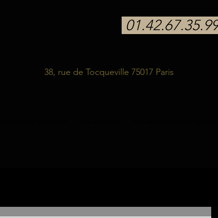
01.42.67.35.9
38, rue de Tocqueville 75017 Paris
SSAGE EROTIQUE PARIS
SPA HAMMAM
NOS MASSEUSES NATURISTES
stes
massage sensuel
massage
bien-être