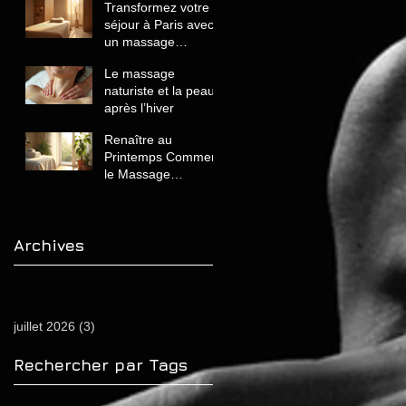
Transformez votre
séjour à Paris avec
un massage
naturiste de luxe
Le massage
unique et relaxant
naturiste et la peau
après l’hiver
Renaître au
Printemps Comment
le Massage
Naturiste Revitalise
Votre Corps et
Énergie
Archives
juillet 2026
(3)
3 posts
Rechercher par Tags