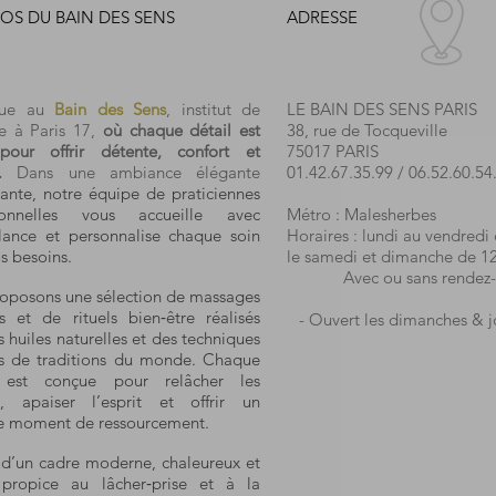
OS DU BAIN DES SENS
ADRESSE
nue au
Bain des Sens
, institut de
LE BAIN DES SENS PARIS
e à Paris 17,
où chaque détail est
38, rue de Tocqueville
pour offrir détente, confort et
75017 PARIS
.
Dans une ambiance élégante
01.42.67.35.99
/
06.52.60.54
ante, notre équipe de praticiennes
sionnelles vous accueille avec
Métro : Malesherbes
llance et personnalise chaque soin
Horaires : lundi au vendredi
s besoins.
le samedi et dimanche de 1
Avec ou sans rendez-
oposons une sélection de massages
ts et de rituels bien‑être réalisés
- Ouvert les dimanches & jo
 huiles naturelles et des techniques
es de traditions du monde. Chaque
 est conçue pour relâcher les
s, apaiser l’esprit et offrir un
le moment de ressourcement.
z d’un cadre moderne, chaleureux et
, propice au lâcher‑prise et à la