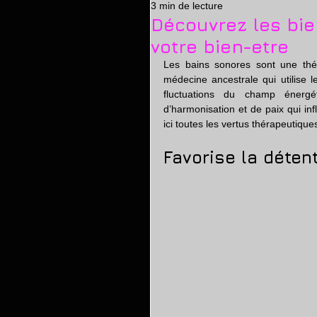
3 min de lecture
massage erotique
relaxa
Découvrez les bie
votre bien-etre
Les bains sonores sont une théra
médecine ancestrale qui utilise l
fluctuations du champ énergé
d’harmonisation et de paix qui in
ici toutes les vertus thérapeutiqu
Favorise la déten