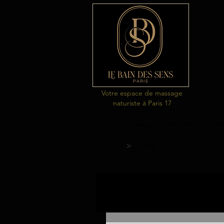
Votre espace de massage
naturiste à Paris 17
ACCUEIL
MASSAGES NATURISTES
MA
>
Post
Tous les posts
massages naturi