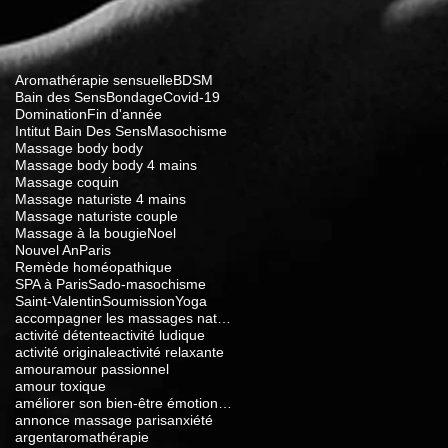
Aromathérapie sensuelle
BDSM
Bain des Sens
Bondage
Covid-19
Domination
Fin d'année
Intitut Bain Des Sens
Masochisme
Massage body body
Massage body body 4 mains
Massage coquin
Massage naturiste 4 mains
Massage naturiste couple
Massage à la bougie
Noel
Nouvel An
Paris
Remède homéopathique
SPA à Paris
Sado-masochisme
Saint-Valentin
Soumission
Yoga
accompagner les massages naturistes
activité détente
activité ludique
activité originale
activité relaxante
amour
amour passionnel
amour toxique
améliorer son bien-être émotionnel
annonce massage paris
anxiété
argent
aromathérapie