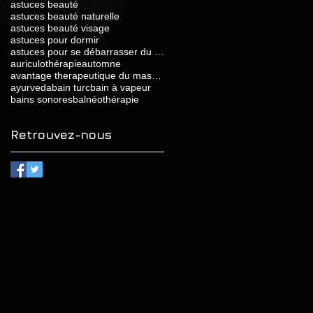
astuces beauté
astuces beauté naturelle
astuces beauté visage
astuces pour dormir
astuces pour se débarrasser du stress
auriculothérapie
automne
avantage therapeutique du massage relaxant
ayurveda
bain turc
bain à vapeur
bains sonores
balnéothérapie
Retrouvez-nous