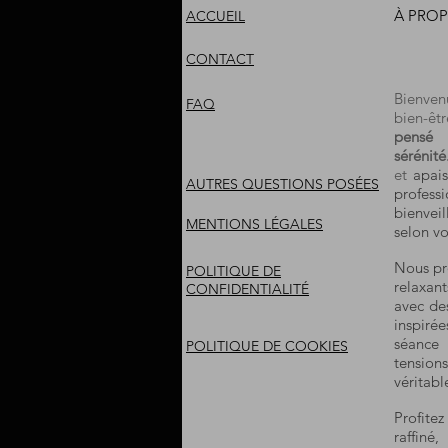
À PROP
ACCUEIL
CONTACT
Bienve
FAQ
bien-êtr
pensé 
sérénité
et
apais
AUTRES QUESTIONS POSÉES
profes
bienvei
MENTIONS LÉGALES
selon vo
Nous pr
POLITIQUE DE
relaxan
CONFIDENTIALITÉ
avec des
inspiré
séance
POLITIQUE DE COOKIES
tension
véritab
Profite
raffiné