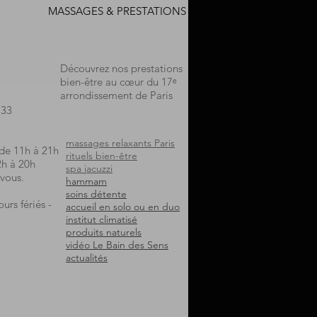
MASSAGES & PRESTATIONS
Découvrez nos prestations
bien-être au cœur du 17ᵉ
arrondissement de Paris
.33
massages relaxants Paris
 de 11h à 21h
rituels bien-être
2h à 20h
spa jacuzzi
vous.
hammam
soins détente
urs fériés -
accueil en solo ou en duo
institut climatisé
produits naturels
vidéo Le Bain des Sens
actualités