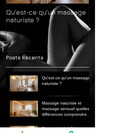
Qu'est-ce qu'un massage
Massage natur
naturiste ?
massage sens
différences 
avant de choi
Posts Récents
Qu'est-ce qu'un massage
naturiste ?
Massage naturiste et
massage sensuel quelles
différences comprendre
avant de choisir
Stress et irritabilité en