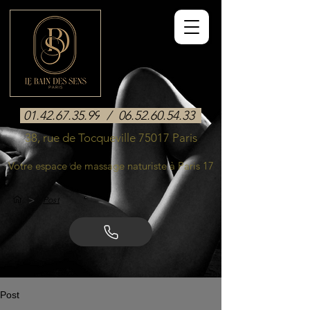
01.42.67.35.99
/
06.52.60.54.33
38, rue de Tocqueville 75017 Paris
Votre espace de massage naturiste à Paris 17
>
Post
Post