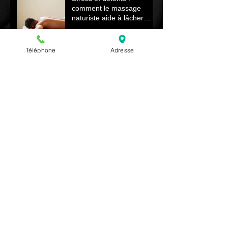
comment le massage
naturiste aide à lâcher
prise et retrouver le calme
Téléphone
Adresse
Massage naturiste vs
massage Nuru : quelle
différence ?
Transformez votre séjour à
Paris avec un massage
naturiste de luxe unique et
relaxant
Le massage naturiste et la
peau après l’hiver
Renaître au Printemps
Comment le Massage
Naturiste Revitalise Votre
Corps et Énergie