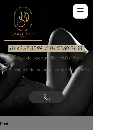
01.42.67.35.99
/
06.52.60.54.33
38, rue de Tocqueville 75017 Paris
Votre espace de massage naturiste à Paris 17
>
Post
Post