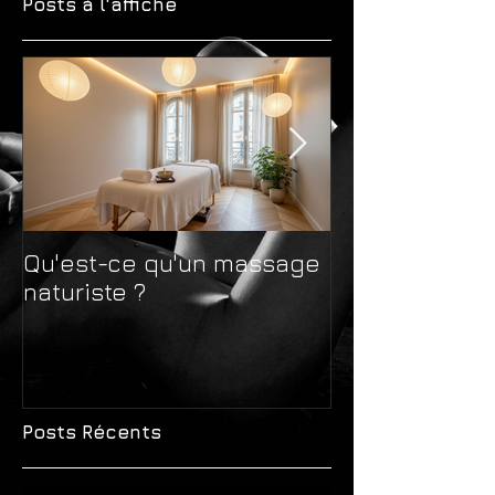
Posts à l'affiche
Qu'est-ce qu'un massage
Massage natur
naturiste ?
massage sens
différences 
avant de choi
Posts Récents