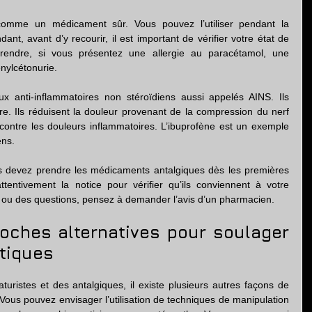
omme un médicament sûr. Vous pouvez l’utiliser pendant la 
nt, avant d’y recourir, il est important de vérifier votre état de 
prendre, si vous présentez une allergie au paracétamol, une 
nylcétonurie.
x anti-inflammatoires non stéroïdiens aussi appelés AINS. Ils 
vre. Ils réduisent la douleur provenant de la compression du nerf 
s contre les douleurs inflammatoires. L’ibuprofène est un exemple 
ens.
us devez prendre les médicaments antalgiques dès les premières 
ttentivement la notice pour vérifier qu’ils conviennent à votre 
s ou des questions, pensez à demander l’avis d’un pharmacien.
oches alternatives pour soulager 
atiques
istes et des antalgiques, il existe plusieurs autres façons de 
 Vous pouvez envisager l’utilisation de techniques de manipulation 