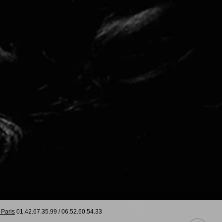
 Paris
01.42.67.35.99
/
06.52.60.54.33