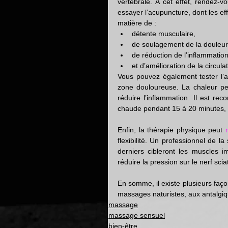
vertébrale. À cet effet, rendez-
essayer l’acupuncture, dont les e
matière de : 
détente musculaire,
de soulagement de la douleur
de réduction de l’inflammation
et d’amélioration de la circula
Vous pouvez également tester l’
zone douloureuse. La chaleur p
réduire l’inflammation. Il est re
chaude pendant 15 à 20 minutes, 
Enfin, la thérapie physique peut
 
flexibilité. Un professionnel de l
derniers cibleront les muscles i
réduire la pression sur le nerf scia
En somme, il existe plusieurs faç
massages naturistes, aux antalg
massage
massage sensuel
bien-être