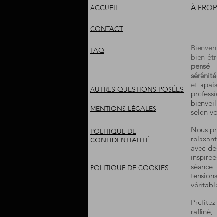
À PROP
ACCUEIL
CONTACT
Bienve
FAQ
bien-êtr
pensé 
sérénité
et
apais
AUTRES QUESTIONS POSÉES
profes
bienvei
MENTIONS LÉGALES
selon vo
Nous pr
POLITIQUE DE
relaxan
CONFIDENTIALITÉ
avec des
inspiré
séance
POLITIQUE DE COOKIES
tension
véritab
Profite
raffiné