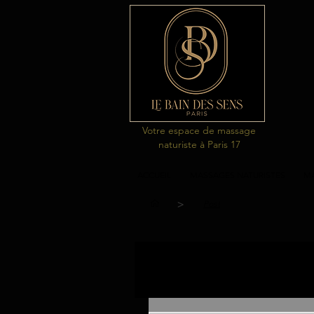
Votre espace de massage
naturiste à Paris 17
ACCUEIL
MASSAGES NATURISTES
MA
>
Post
Tous les posts
massages naturi