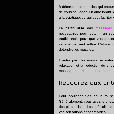
à détendre les muscles qui entouren
de vous soulager. En améliorant l
à la sciatique, ce qui peut faciliter
La particularité des
 massages n
nécessaires pour obtenir un so
traditionnels pour que vos doul
sensuel peuvent suffire. L’atmos
détendre les muscles.
D’autre part, les massages natur
relaxation et la réduction du str
massage naturiste est une bonne s
Recourez aux ant
Pour soulager vos douleurs sci
Généralement, vous avez le choix 
des plus utilisés. Les spécialistes
vos sensations désagréables.