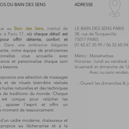
OS DU BAIN DES SENS
ADRESSE
nue au
Bain des Sens
, institut de
LE BAIN DES SENS PARIS
e à Paris 17,
où chaque détail est
38, rue de Tocqueville
pour offrir détente, confort et
75017 PARIS
.
Dans une ambiance élégante
01.42.67.35.99
/
06.52.60.54
ante, notre équipe de praticiennes
sionnelles vous accueille avec
Métro : Malesherbes
llance et personnalise chaque soin
Horaires : lundi au vendredi
s besoins.
le samedi et dimanche de 1
Avec ou sans rendez-
oposons une sélection de massages
ts et de rituels bien‑être réalisés
- Ouvert les dimanches & jo
 huiles naturelles et des techniques
es de traditions du monde. Chaque
 est conçue pour relâcher les
s, apaiser l’esprit et offrir un
le moment de ressourcement.
z d’un cadre moderne, chaleureux et
, propice au lâcher‑prise et à la