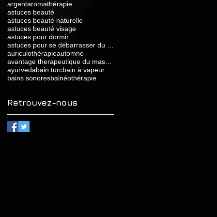
argent
aromathérapie
astuces beauté
astuces beauté naturelle
astuces beauté visage
astuces pour dormir
astuces pour se débarrasser du stress
auriculothérapie
automne
avantage therapeutique du massage relaxant
ayurveda
bain turc
bain à vapeur
bains sonores
balnéothérapie
Retrouvez-nous