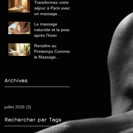
Transformez votre
séjour à Paris avec
un massage
naturiste de luxe
Le massage
unique et relaxant
naturiste et la peau
après l’hiver
Renaître au
Printemps Comment
le Massage
Naturiste Revitalise
Votre Corps et
Énergie
Archives
juillet 2026
(3)
3 posts
Rechercher par Tags