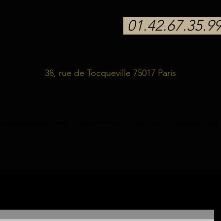
01.42.67.35.9
38, rue de Tocqueville 75017 Paris
SSAGE EROTIQUE PARIS
SPA HAMMAM
NOS MASSEUSES NATURISTES
stes
massage sensuel
massage
bien-être