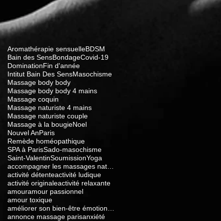
Aromathérapie sensuelle
BDSM
Bain des Sens
Bondage
Covid-19
Domination
Fin d'année
Intitut Bain Des Sens
Masochisme
Massage body body
Massage body body 4 mains
Massage coquin
Massage naturiste 4 mains
Massage naturiste couple
Massage à la bougie
Noel
Nouvel An
Paris
Remède homéopathique
SPA à Paris
Sado-masochisme
Saint-Valentin
Soumission
Yoga
accompagner les massages naturistes
activité détente
activité ludique
activité originale
activité relaxante
amour
amour passionnel
amour toxique
améliorer son bien-être émotionnel
annonce massage paris
anxiété