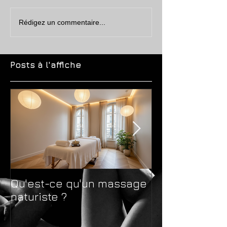
Rédigez un commentaire...
Posts à l'affiche
Qu'est-ce qu'un massage
Massage natur
naturiste ?
massage sens
différences 
avant de choi