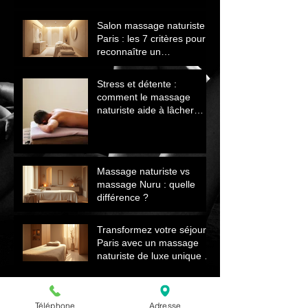
Salon massage naturiste
Paris : les 7 critères pour
reconnaître un
établissement sérieux
Stress et détente :
comment le massage
naturiste aide à lâcher
prise et retrouver le calme
Massage naturiste vs
massage Nuru : quelle
différence ?
Transformez votre séjour à
Paris avec un massage
naturiste de luxe unique et
relaxant
Le massage naturiste et la
peau après l’hiver
Téléphone
Adresse