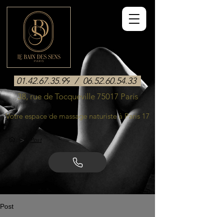
01.42.67.35.99
/
06.52.60.54.33
38, rue de Tocqueville 75017 Paris
Votre espace de massage naturiste à Paris 17
>
Post
Post