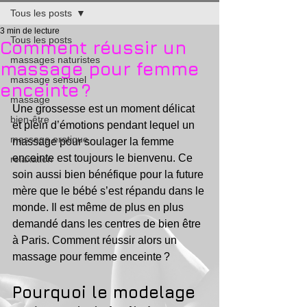
Tous les posts
3 min de lecture
Tous les posts
Comment réussir un
massages naturistes
massage pour femme
massage sensuel
enceinte ?
massage
Une grossesse est un moment délicat 
bien-être
et plein d’émotions pendant lequel un 
massage erotique
massage pour soulager la femme 
enceinte est toujours le bienvenu. Ce 
relaxation
soin aussi bien bénéfique pour la future 
mère que le bébé s’est répandu dans le 
monde. Il est même de plus en plus 
demandé dans les centres de bien être 
à Paris. Comment réussir alors un 
massage pour femme enceinte ?
Pourquoi le modelage 