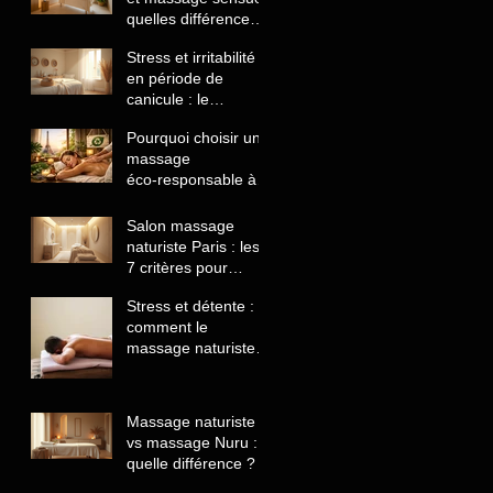
quelles différences
comprendre avant
Stress et irritabilité
de choisir
en période de
canicule : le
massage naturiste
Pourquoi choisir un
comme solution
massage
naturelle
éco‑responsable à
Paris
Salon massage
naturiste Paris : les
7 critères pour
reconnaître un
Stress et détente :
établissement
comment le
sérieux
massage naturiste
aide à lâcher prise
et retrouver le calme
Massage naturiste
vs massage Nuru :
quelle différence ?