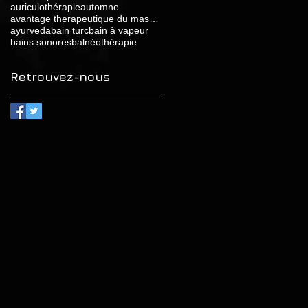
auriculothérapie
automne
avantage therapeutique du massage relaxant
ayurveda
bain turc
bain à vapeur
bains sonores
balnéothérapie
Retrouvez-nous