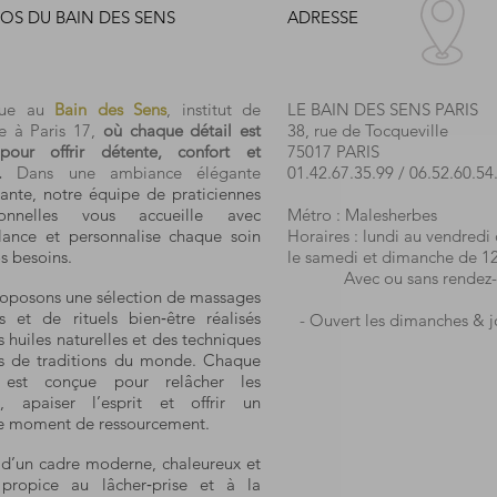
OS DU BAIN DES SENS
ADRESSE
nue au
Bain des Sens
, institut de
LE BAIN DES SENS PARIS
e à Paris 17,
où chaque détail est
38, rue de Tocqueville
pour offrir détente, confort et
75017 PARIS
.
Dans une ambiance élégante
01.42.67.35.99
/
06.52.60.54
ante, notre équipe de praticiennes
sionnelles vous accueille avec
Métro : Malesherbes
llance et personnalise chaque soin
Horaires : lundi au vendredi
s besoins.
le samedi et dimanche de 1
Avec ou sans rendez-
oposons une sélection de massages
ts et de rituels bien‑être réalisés
- Ouvert les dimanches & jo
 huiles naturelles et des techniques
es de traditions du monde. Chaque
 est conçue pour relâcher les
s, apaiser l’esprit et offrir un
le moment de ressourcement.
z d’un cadre moderne, chaleureux et
, propice au lâcher‑prise et à la