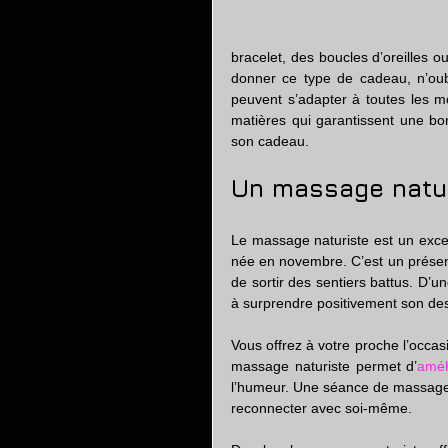
bracelet, des boucles d’oreilles ou
donner ce type de cadeau, n’oub
peuvent s’adapter à toutes les m
matières qui garantissent une bonn
son cadeau.
Un massage natu
Le massage naturiste est un exce
née en novembre. C’est un présen
de sortir des sentiers battus. D’u
à surprendre positivement son des
Vous offrez à votre proche l’occas
massage naturiste permet d’
amél
l’humeur. Une séance de massage es
reconnecter avec soi-même.