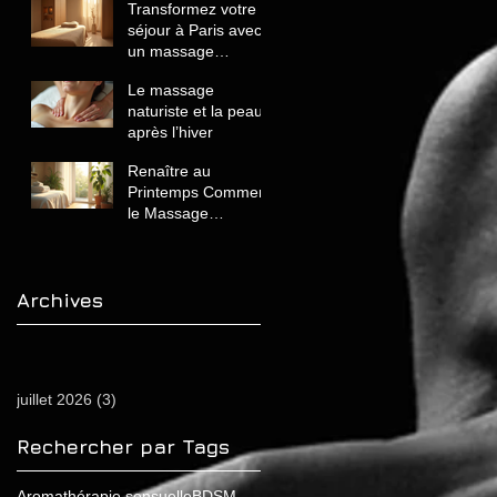
Transformez votre
séjour à Paris avec
un massage
naturiste de luxe
Le massage
unique et relaxant
naturiste et la peau
après l’hiver
Renaître au
Printemps Comment
le Massage
Naturiste Revitalise
Votre Corps et
Énergie
Archives
juillet 2026
(3)
3 posts
Rechercher par Tags
Aromathérapie sensuelle
BDSM