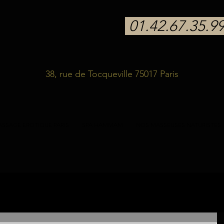
01.42.67.35.9
38, rue de Tocqueville 75017 Paris
SSAGE EROTIQUE PARIS
SPA HAMMAM
NOS MASSEUSES NATURISTES
stes
massage sensuel
massage
bien-être