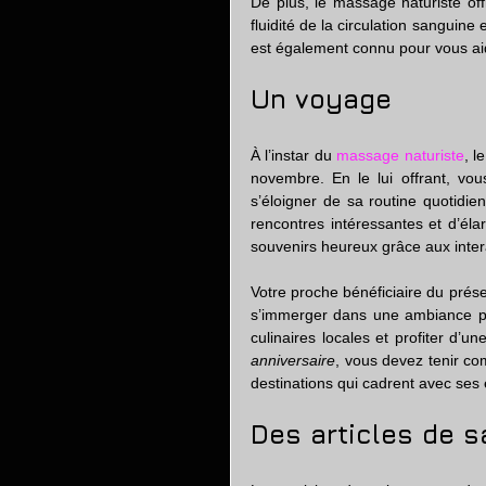
De plus, le massage naturiste offr
fluidité de la circulation sanguine
est également connu pour vous aide
Un voyage
À l’instar du
 massage naturiste
, l
novembre. En le lui offrant, vo
s’éloigner de sa routine quotidien
rencontres intéressantes et d’éla
souvenirs heureux grâce aux intera
Votre proche bénéficiaire du présen
s’immerger dans une ambiance pro
culinaires locales et profiter d’
anniversaire
, vous devez tenir co
destinations qui cadrent avec ses 
Des articles de s