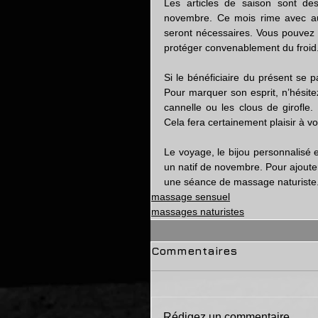
Les articles de saison sont de
novembre. Ce mois rime avec au
seront nécessaires. Vous pouvez o
protéger convenablement du froid
Si le bénéficiaire du présent se pa
Pour marquer son esprit, n’hésite
cannelle ou les clous de girofl
Cela fera certainement plaisir à v
Le voyage, le bijou personnalisé et
un natif de novembre. Pour ajoute
une séance de massage naturiste
massage sensuel
massages naturistes
Commentaires
Rédigez un commentaire...