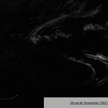
Le Bain des Sens
,
38 rue de Tocqueville 75017