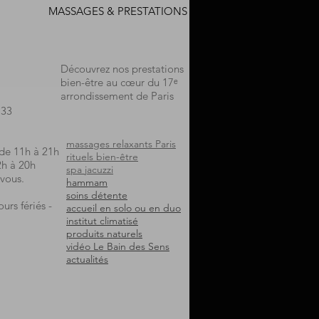
MASSAGES & PRESTATIONS
Découvrez nos prestations
bien-être au cœur du 17ᵉ
arrondissement de Paris
.33
massages relaxants Paris
 de 11h à 21h
rituels bien-être
2h à 20h
spa jacuzzi
vous.
hammam
soins détente
urs fériés -
accueil en solo ou en duo
institut climatisé
produits naturels
vidéo Le Bain des Sens
actualités