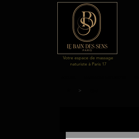
Votre espace de massage
naturiste à Paris 17
ACCUEIL
MASSAGES NATURISTES
MA
>
Post
Tous les posts
massages naturi