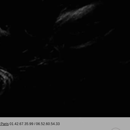
 Paris
01.42.67.35.99
/
06.52.60.54.33