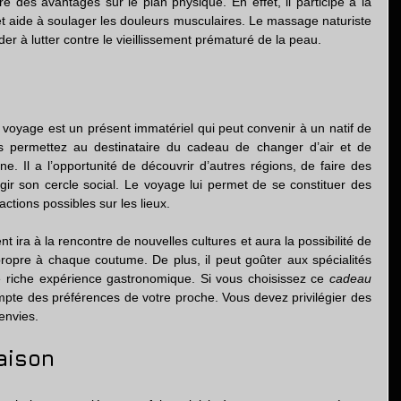
e des avantages sur le plan physique. En effet, il participe à la 
 et aide à soulager les douleurs musculaires. Le massage naturiste 
r à lutter contre le vieillissement prématuré de la peau.
e voyage est un présent immatériel qui peut convenir à un natif de 
us permettez au destinataire du cadeau de changer d’air et de 
ne. Il a l’opportunité de découvrir d’autres régions, de faire des 
rgir son cercle social. Le voyage lui permet de se constituer des 
ctions possibles sur les lieux.
t ira à la rencontre de nouvelles cultures et aura la possibilité de 
pre à chaque coutume. De plus, il peut goûter aux spécialités 
une riche expérience gastronomique. Si vous choisissez ce 
cadeau 
mpte des préférences de votre proche. Vous devez privilégier des 
envies.
aison