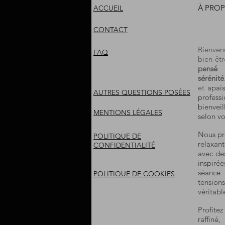
À PROP
ACCUEIL
CONTACT
Bienve
FAQ
bien-êtr
pensé 
sérénité
et
apais
AUTRES QUESTIONS POSÉES
profes
bienvei
MENTIONS LÉGALES
selon vo
Nous pr
POLITIQUE DE
relaxan
CONFIDENTIALITÉ
avec des
inspiré
séance
POLITIQUE DE COOKIES
tension
véritab
Profite
raffiné