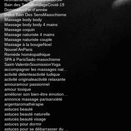
Bain des Sens
Bondage
Covid-19
Domination
Fin d'année
Intitut Bain Des Sens
Masochisme
Massage body body
Massage body body 4 mains
Massage coquin
Massage naturiste 4 mains
Massage naturiste couple
Massage à la bougie
Noel
Nouvel An
Paris
Remède homéopathique
SPA à Paris
Sado-masochisme
Saint-Valentin
Soumission
Yoga
accompagner les massages naturistes
activité détente
activité ludique
activité originale
activité relaxante
amour
amour passionnel
amour toxique
améliorer son bien-être émotionnel
annonce massage paris
anxiété
argent
aromathérapie
astuces beauté
astuces beauté naturelle
astuces beauté visage
astuces pour dormir
astuces pour se débarrasser du stress