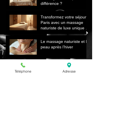
différence ?
Transformez votre séjour à
Paris avec un massage
naturiste de luxe unique et
relaxant
Le massage naturiste et la
peau après l’hiver
Renaître au Printemps
Téléphone
Adresse
Comment le Massage
Naturiste Revitalise Votre
Corps et Énergie
Archives
juillet 2026
(3)
3 posts
Rechercher par Tags