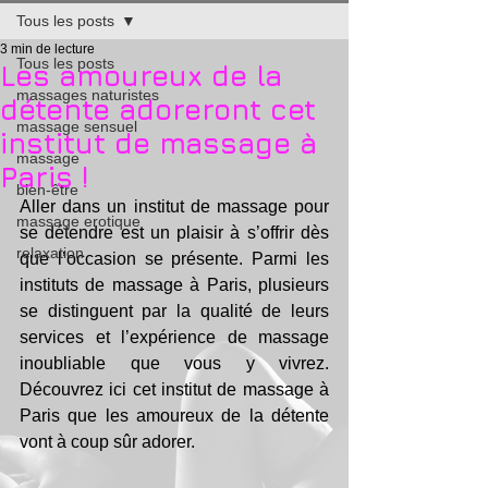
Tous les posts
3 min de lecture
Tous les posts
Les amoureux de la
massages naturistes
détente adoreront cet
massage sensuel
institut de massage à
massage
Paris !
bien-être
Aller dans un institut de massage pour 
massage erotique
se détendre est un plaisir à s’offrir dès 
relaxation
que l’occasion se présente. Parmi les 
instituts de massage à Paris, plusieurs 
se distinguent par la qualité de leurs 
services et l’expérience de massage 
inoubliable que vous y vivrez. 
Découvrez ici cet institut de massage à 
Paris que les amoureux de la détente 
vont à coup sûr adorer.