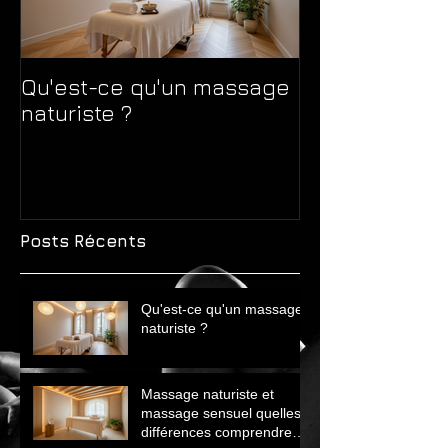
Qu'est-ce qu'un massage
Massage natur
naturiste ?
massage sens
différences 
avant de choi
Posts Récents
Qu'est-ce qu'un massage
naturiste ?
Massage naturiste et
massage sensuel quelles
différences comprendre