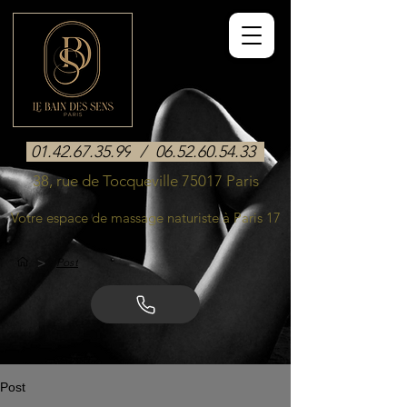
01.42.67.35.99
/
06.52.60.54.33
38, rue de Tocqueville 75017 Paris
Votre espace de massage naturiste à Paris 17
>
Post
Post